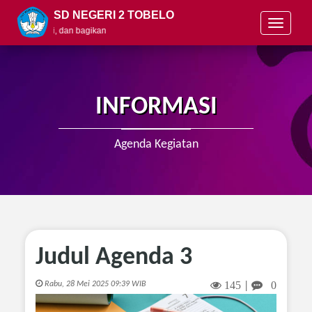
SD NEGERI 2 TOBELO
T
 pelajari, dan bagikan
o
g
g
l
e
INFORMASI
n
a
v
Agenda Kegiatan
i
g
a
t
i
o
n
Judul Agenda 3
145
0
Rabu, 28 Mei 2025 09:39 WIB
|