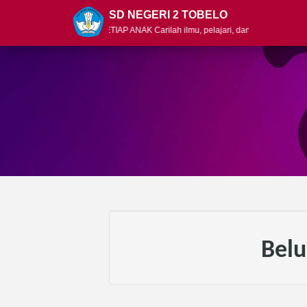
SD NEGERI 2 TOBELO
N ADALAH HAK BAGI SETIAP ANAK Carilah ilmu, pelajari, dan bagikan
Belu