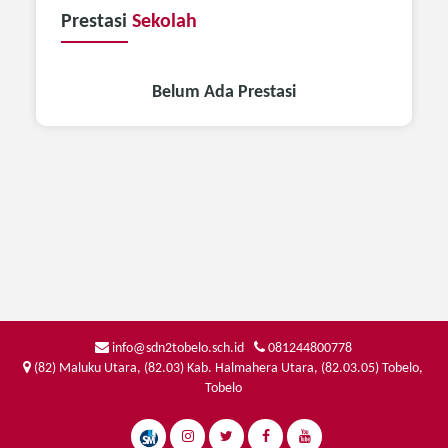
Prestasi
Sekolah
Belum Ada Prestasi
info@sdn2tobelo.sch.id
081244800778
(82) Maluku Utara, (82.03) Kab. Halmahera Utara, (82.03.05) Tobelo,
Tobelo