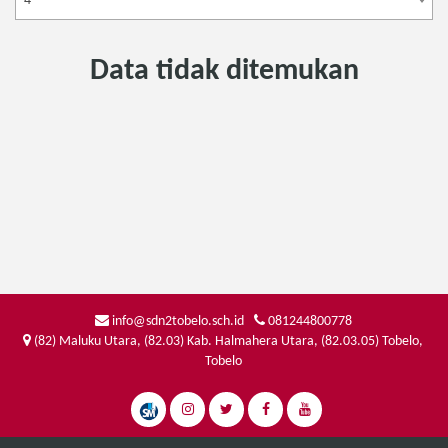
4
Data tidak ditemukan
info@sdn2tobelo.sch.id
081244800778
(82) Maluku Utara, (82.03) Kab. Halmahera Utara, (82.03.05) Tobelo,
Tobelo